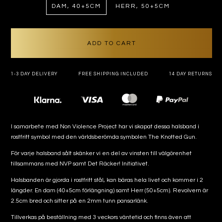
DAM, 40+5CM
HERR, 50+5CM
ADD TO CART
1-3 DAY DELIVERY
FREE SHIPPING INCLUDED
14 DAY RETURNS
Payment
methods
I samarbete med Non Violence Project har vi skapat dessa halsband i
rostfritt symbol med den världsberömda symbolen The Knotted Gun.
För varje halsband sålt skänker vi en del av vinsten till välgörenhet
tillsammans med NVP samt Det Räcker! Initiativet.
Halsbanden är gjorda i rostfritt stål, kan bäras hela livet och kommer i 2
längder. En dam (40+5cm förlängning) samt Herr (50+5cm). Revolvern är
2.5cm bred och sitter på en 2mm tunn pansarlänk.
Tillverkas på beställning med 3 veckors väntetid och finns även att