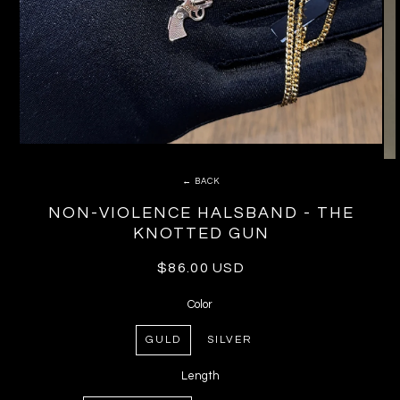
← BACK
NON-VIOLENCE HALSBAND - THE
KNOTTED GUN
Regular
$86.00 USD
price
Color
GULD
SILVER
Length