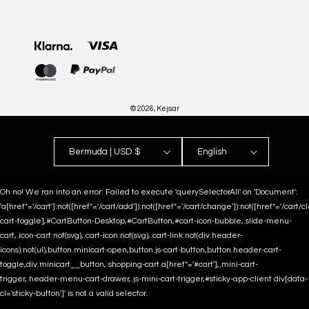
Payment
methods
© 2026,
Kejsar
Bermuda | USD $
English
Oh no! We ran into an error:
Failed to execute 'querySelectorAll' on 'Document':
'a[href*='/cart']:not([href*='/cart/add']):not([href*='/cart/change']):not([href*='/cart/clea
cart-toggle],#CartButton-Desktop,#CartButton,#cart-icon-bubble,.slide-menu-
cart,.icon-cart:not(svg),.cart-icon:not(svg),.cart-link:not(div.header-
icons):not(ul),button.minicart-open,button.js-cart-button,button.header-cart-
toggle,div.minicart__button,.shopping-cart a[href*='#cart'],.mini-cart-
trigger,.header-menu-cart-drawer,.js-mini-cart-trigger,#sticky-app-client div[data-
cl='sticky-button']' is not a valid selector.